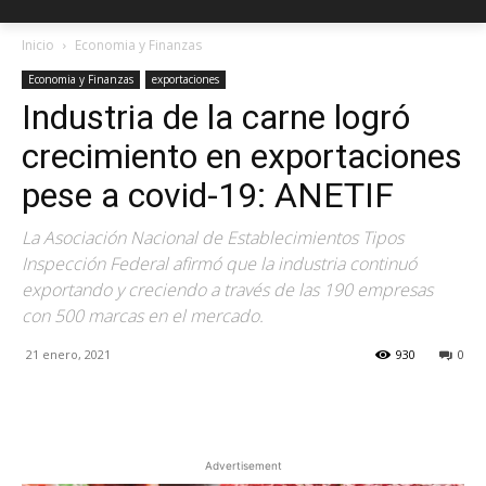
Inicio
Economia y Finanzas
Economia y Finanzas
exportaciones
Industria de la carne logró
crecimiento en exportaciones
pese a covid-19: ANETIF
La Asociación Nacional de Establecimientos Tipos
Inspección Federal afirmó que la industria continuó
exportando y creciendo a través de las 190 empresas
con 500 marcas en el mercado.
21 enero, 2021
930
0
Facebook
X
Pinterest
Advertisement