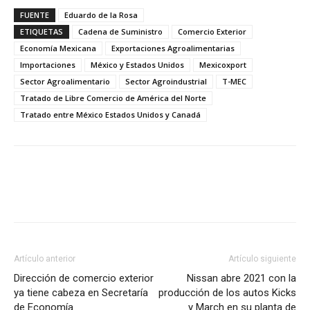
FUENTE
Eduardo de la Rosa
ETIQUETAS
Cadena de Suministro
Comercio Exterior
Economía Mexicana
Exportaciones Agroalimentarias
Importaciones
México y Estados Unidos
Mexicoxport
Sector Agroalimentario
Sector Agroindustrial
T-MEC
Tratado de Libre Comercio de América del Norte
Tratado entre México Estados Unidos y Canadá
Facebook
X
Pinterest
Artículo anterior
Artículo siguiente
Dirección de comercio exterior
Nissan abre 2021 con la
ya tiene cabeza en Secretaría
producción de los autos Kicks
de Economía
y March en su planta de