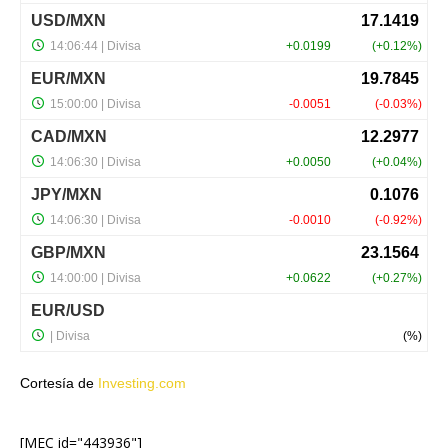
Cortesía de
Investing.com
[MEC id="443936"]