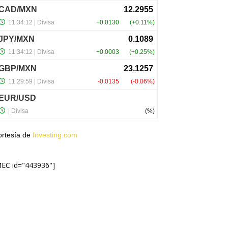
ortesía de
Investing.com
MEC id="443936"]