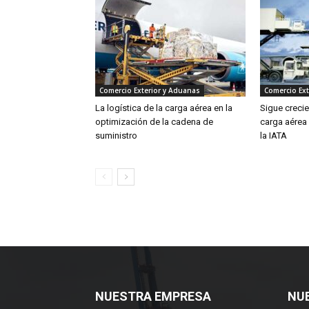
Comercio Exterior y Aduanas
Comercio Ext
La logística de la carga aérea en la
Sigue creci
optimización de la cadena de
carga aérea
suministro
la IATA
NUESTRA EMPRESA
NU