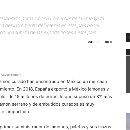
elaborado por la Oficina Comercial de la Embajada
a del incremento del interés en este país por el
n una subida de las exportaciones a este país.
861
0
WhatsApp
Advertisement
 jamón curado han encontrado en México un mercado
cimiento. En 2018, España exportó a México jamones y
valor de 15 millones de euros, lo que supuso un 8% más
e jamón serrano y de embutidos curados es muy
o es importado.
l primer suministrador de jamones, paletas y sus trozos