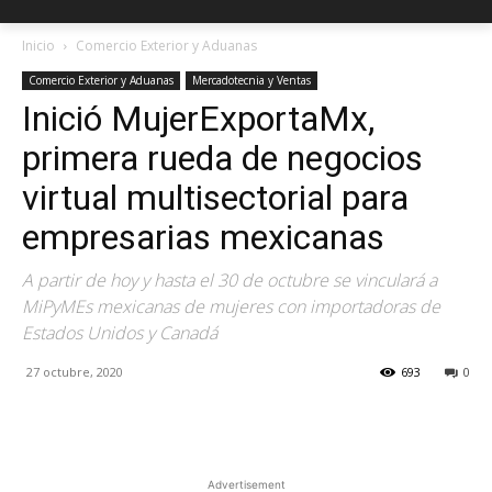
Inicio
Comercio Exterior y Aduanas
Comercio Exterior y Aduanas
Mercadotecnia y Ventas
Inició MujerExportaMx,
primera rueda de negocios
virtual multisectorial para
empresarias mexicanas
A partir de hoy y hasta el 30 de octubre se vinculará a
MiPyMEs mexicanas de mujeres con importadoras de
Estados Unidos y Canadá
27 octubre, 2020
693
0
Facebook
X
Pinterest
Advertisement