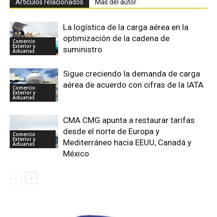
Artículos relacionados
Más del autor
La logística de la carga aérea en la
optimización de la cadena de
Comercio
Exterior y
suministro
Aduanas
Sigue creciendo la demanda de carga
aérea de acuerdo con cifras de la IATA
Comercio
Exterior y
Aduanas
CMA CMG apunta a restaurar tarifas
desde el norte de Europa y
Comercio
Exterior y
Mediterráneo hacia EEUU, Canadá y
Aduanas
México