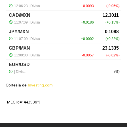
Cortesía de
Investing.com
[MEC id="443936"]