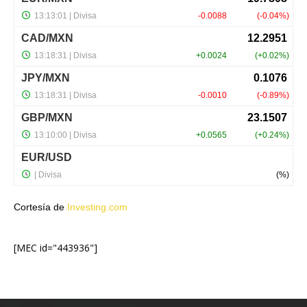
Cortesía de
Investing.com
[MEC id="443936"]