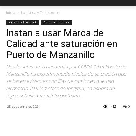
Inicio
Logistica y Transporte
Logistica y Transporte
Puertos del mundo
Instan a usar Marca de
Calidad ante saturación en
Puerto de Manzanillo
Desde antes de la pandemia por COVID-19 el Puerto de
Manzanillo ha experimentado niveles de saturación que
se hacen evidentes con filas de camiones que han
alcanzado 10 kilómetros de longitud, en espera de
ingresar/salir del recinto portuario.
28 septiembre, 2021
1482
0
Facebook
X
Pinterest