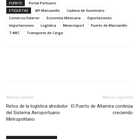
FUENTE
Portal Portuario
ETIQUETAS
API Manzanillo
Cadena de Suministro
Comercio Exterior
Economía Mexicana
Exportaciones
Importaciones
Logística
Mexicoxport
Puerto de Manzanillo
T-MEC
Transporte de Carga
Facebook
X
Pinterest
Artículo anterior
Artículo siguiente
Retos de la logística alrededor
El Puerto de Altamira continúa
del Sistema Aeroportuario
creciendo
Metropolitano