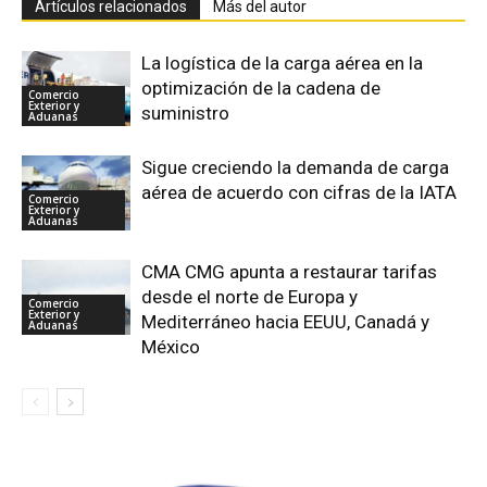
Artículos relacionados
Más del autor
La logística de la carga aérea en la
optimización de la cadena de
Comercio
Exterior y
suministro
Aduanas
Sigue creciendo la demanda de carga
aérea de acuerdo con cifras de la IATA
Comercio
Exterior y
Aduanas
CMA CMG apunta a restaurar tarifas
desde el norte de Europa y
Comercio
Exterior y
Mediterráneo hacia EEUU, Canadá y
Aduanas
México