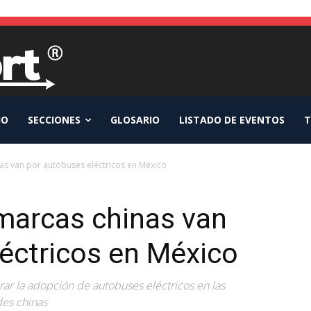
IO
SECCIONES
GLOSARIO
LISTADO DE EVENTOS
T
nas van por autobuses eléctricos en México
 marcas chinas van
éctricos en México
ar la adopción de autobuses eléctricos en las
des chinas