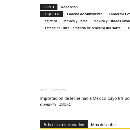
FUENTE
Redacción
ETIQUETAS
Cadena de Suministro
Comercio Ext
Logística
México y China
México y Estados Unid
Tratado de Libre Comercio de América del Norte
T
Facebook
X
Pinterest
Artículo anterior
Importación de leche hacia México cayó 8% po
covid-19: USDEC
Artículos relacionados
Más del autor