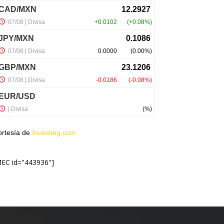
ortesía de
Investing.com
MEC id="443936"]