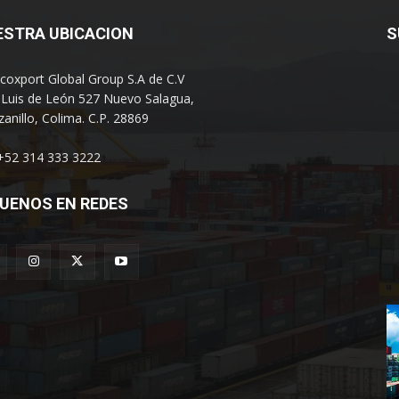
ESTRA UBICACION
S
coxport Global Group S.A de C.V
 Luis de León 527 Nuevo Salagua,
anillo, Colima. C.P. 28869
 +52 314 333 3222
UENOS EN REDES