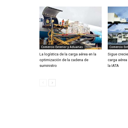
Comercio Exterior y Aduanas
Comercio Ext
La logística de la carga aérea en la
Sigue creci
optimización de la cadena de
carga aérea
suministro
la IATA