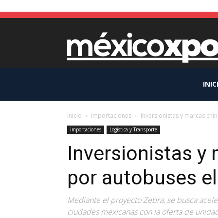
INIC
Inicio
importaciones
Inversionistas y marcas chi
importaciones
Logistica y Transporte
Inversionistas y
por autobuses el
Mediante el proyecto Zebra, se busca aceler
ciudades mexicanas con la oferta de unida