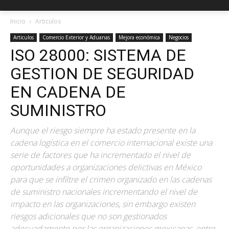
Inicio
Articulos
Articulos
Comercio Exterior y Aduanas
Mejora económica
Negocios
ISO 28000: SISTEMA DE
GESTION DE SEGURIDAD
EN CADENA DE
SUMINISTRO
Aunque el riesgo siempre ha estado presente en la
cadena logística en el comercio internacional existe una
serie de factores que ha incrementado el nivel de
oportunidades a organizaciones delictivas en México
para que se infiltre el crimen organizado en las cadenas
de suministro nacionales incrementando el nivel de
impacto en las organizaciones, sin embargo existen
riesgos adicionales que no son gestionados
adecuadamente por las organizaciones mexicanas, entre