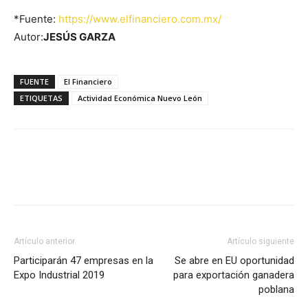
*Fuente:
https://www.elfinanciero.com.mx/
Autor:
JESÚS GARZA
FUENTE
El Financiero
ETIQUETAS
Actividad Económica Nuevo León
Facebook
X
Pinterest
Artículo anterior
Artículo siguiente
Participarán 47 empresas en la
Se abre en EU oportunidad
Expo Industrial 2019
para exportación ganadera
poblana