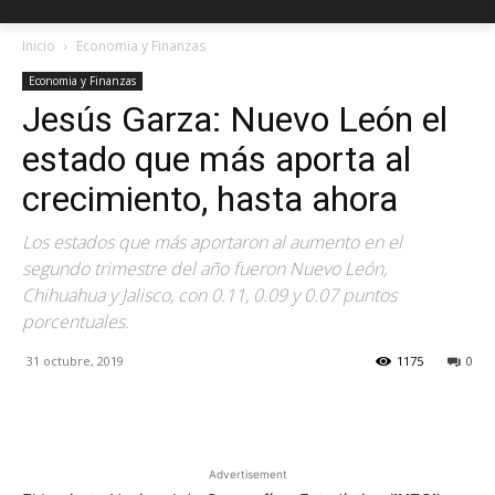
Inicio
Economia y Finanzas
Economia y Finanzas
Jesús Garza: Nuevo León el
estado que más aporta al
crecimiento, hasta ahora
Los estados que más aportaron al aumento en el
segundo trimestre del año fueron Nuevo León,
Chihuahua y Jalisco, con 0.11, 0.09 y 0.07 puntos
porcentuales.
31 octubre, 2019
1175
0
Facebook
X
Pinterest
Advertisement