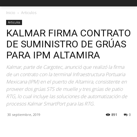
Inicio
Articulos
Articulos
KALMAR FIRMA CONTRATO
DE SUMINISTRO DE GRÚAS
PARA IPM ALTAMIRA
Kalmar, parte de Cargotec, anunció que realizó la firma
de un contrato con la terminal Infraestructura Portuaria
Mexicana (IPM) en el puerto de Altamira, consistente en
proveer dos grúas STS de muelle y tres grúas de patio
RTG, lo cual incluye las soluciones de automatización de
procesos Kalmar SmartPort para las RTG.
30 septiembre, 2019
891
0
Facebook
X
Pinterest