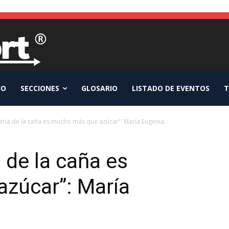
IO
SECCIONES
GLOSARIO
LISTADO DE EVENTOS
T
tria de la caña es mucho más que azúcar”: María Eugenia...
 de la caña es
zúcar”: María