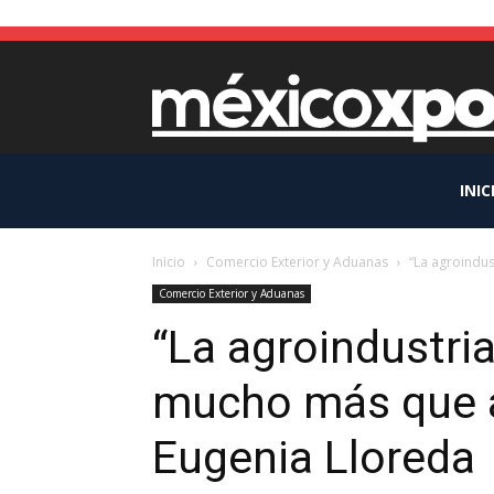
INIC
Inicio
Comercio Exterior y Aduanas
“La agroindus
Comercio Exterior y Aduanas
“La agroindustria
mucho más que a
Eugenia Lloreda