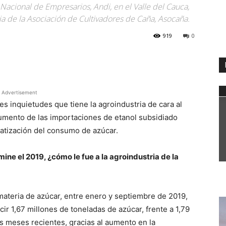
 Nacional de Empresarios, Andi, en el Valle del Cauca,
ia de la Asociación de Cultivadores de Caña, Asocaña.
919
0
WhatsApp
Advertisement
les inquietudes que tiene la agroindustria de cara al
 aumento de las importaciones de etanol subsidiado
atización del consumo de azúcar.
e el 2019, ¿cómo le fue a la agroindustria de la
materia de azúcar, entre enero y septiembre de 2019,
ir 1,67 millones de toneladas de azúcar, frente a 1,79
s meses recientes, gracias al aumento en la