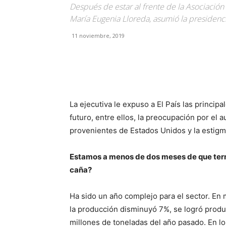
Después de estar al frente de la Asociación
María Eugenia Lloreda, asumió la presidenc
11 noviembre, 2019
Facebook
X
Pinterest
La ejecutiva le expuso a El País las principa
futuro, entre ellos, la preocupación por el
provenientes de Estados Unidos y la estigm
Estamos a menos de dos meses de que termin
caña?
Ha sido un año complejo para el sector. En 
la producción disminuyó 7%, se logró produc
millones de toneladas del año pasado. En lo