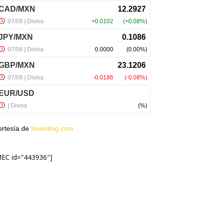
ortesía de
Investing.com
MEC id="443936"]