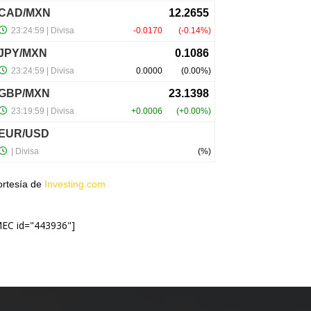
ortesía de
Investing.com
MEC id="443936"]