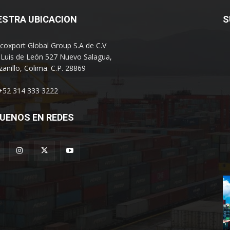
ESTRA UBICACION
S
coxport Global Group S.A de C.V
 Luis de León 527 Nuevo Salagua,
anillo, Colima. C.P. 28869
 +52 314 333 3222
UENOS EN REDES