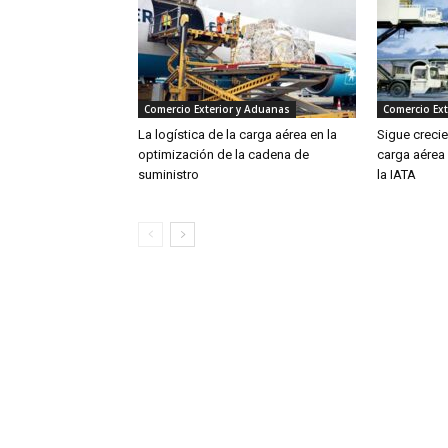
Comercio Exterior y Aduanas
Comercio Ext
La logística de la carga aérea en la
Sigue creci
optimización de la cadena de
carga aérea
suministro
la IATA