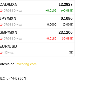
ortesía de
Investing.com
MEC id="443936"]