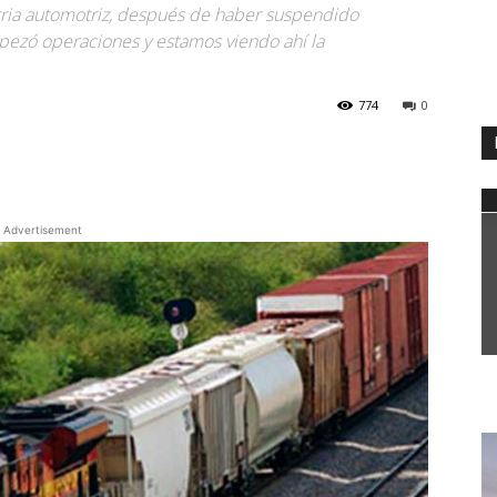
tria automotriz, después de haber suspendido
ezó operaciones y estamos viendo ahí la
774
0
WhatsApp
Advertisement