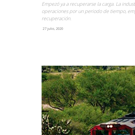
Empezó ya a recuperarse la carga. La indus
operaciones por un periodo de tiempo, emp
recuperación.
27 julio, 2020
Facebook
X
Pinterest