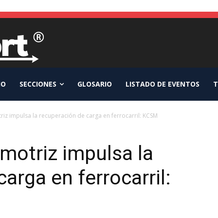
IO
SECCIONES
GLOSARIO
LISTADO DE EVENTOS
T
riz impulsa la recuperación de carga en ferrocarril: KCSM
omotriz impulsa la
arga en ferrocarril: