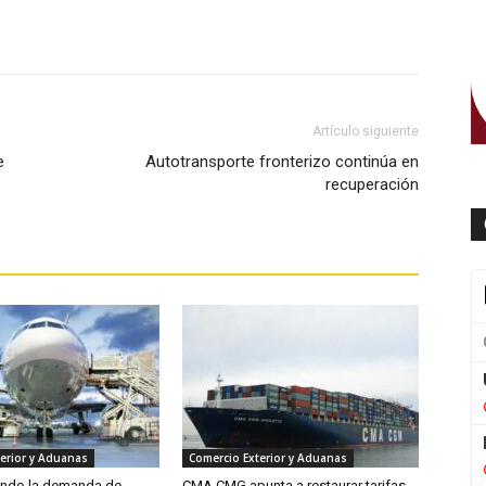
WhatsApp
Artículo siguiente
e
Autotransporte fronterizo continúa en
recuperación
erior y Aduanas
Comercio Exterior y Aduanas
endo la demanda de
CMA CMG apunta a restaurar tarifas