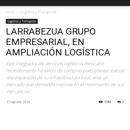
Inicio
Logistica y Transporte
Logistica y Transporte
LARRABEZUA GRUPO
EMPRESARIAL, EN
AMPLIACIÓN LOGÍSTICA
Este integrador de servicios logísticos mexicano
recientemente ha salido de compras pues planea realizar
una expansión de su infraestructura local, ante un
mercado que demanda mejoras en el movimiento de sus
mercancías.
27 agosto, 2019
1192
0
Facebook
X
Pinterest