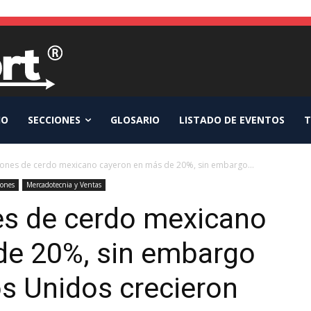
IO
SECCIONES
GLOSARIO
LISTADO DE EVENTOS
T
iones de cerdo mexicano cayeron en más de 20%, sin embargo...
iones
Mercadotecnia y Ventas
es de cerdo mexicano
de 20%, sin embargo
s Unidos crecieron