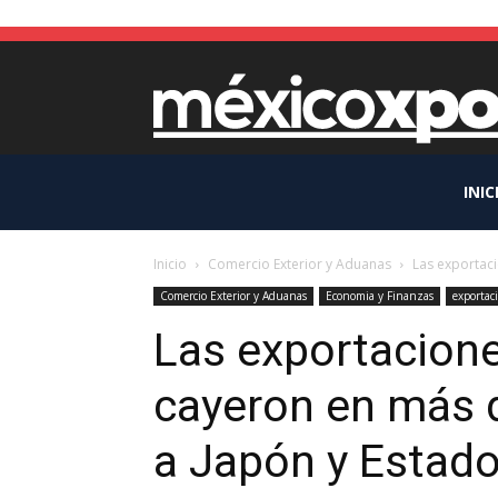
INIC
Inicio
Comercio Exterior y Aduanas
Las exportac
Comercio Exterior y Aduanas
Economia y Finanzas
exportac
Las exportacion
cayeron en más 
a Japón y Estado