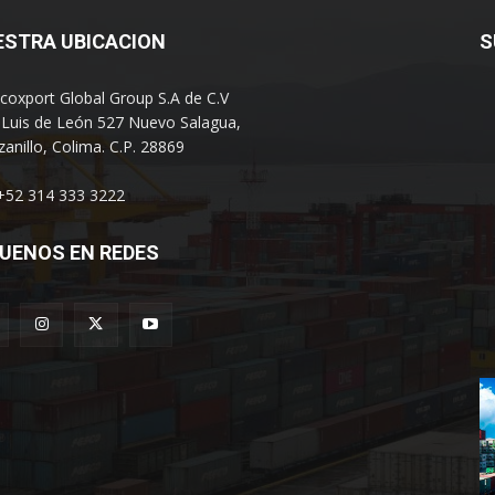
ESTRA UBICACION
S
coxport Global Group S.A de C.V
 Luis de León 527 Nuevo Salagua,
anillo, Colima. C.P. 28869
 +52 314 333 3222
UENOS EN REDES