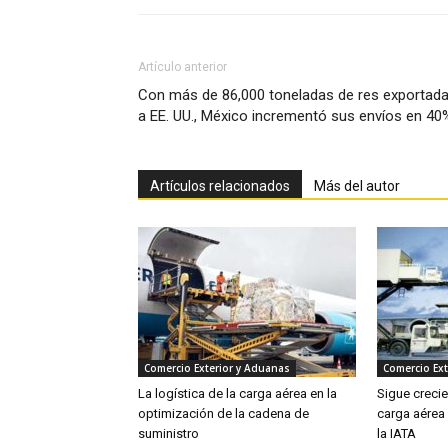
Artículo anterior
Con más de 86,000 toneladas de res exportad
a EE. UU., México incrementó sus envíos en 40
Artículos relacionados
Más del autor
Comercio Exterior y Aduanas
Comercio Ext
La logística de la carga aérea en la
Sigue creci
optimización de la cadena de
carga aérea
suministro
la IATA