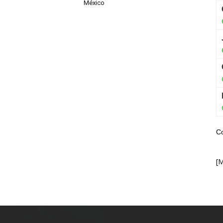
México
C
[