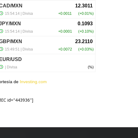
ortesía de
Investing.com
MEC id="443936"]