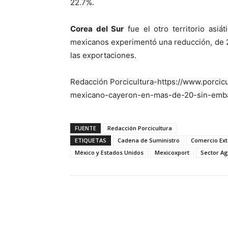
22.7%.
Corea del Sur
fue el otro territorio asiá
mexicanos experimentó una reducción, de 24
las exportaciones.
Redacción Porcicultura-https://www.porcic
mexicano-cayeron-en-mas-de-20-sin-embar
FUENTE
Redacción Porcicultura
ETIQUETAS
Cadena de Suministro
Comercio Ext
México y Estados Unidos
Mexicoxport
Sector Ag
Facebook
X
Pinterest