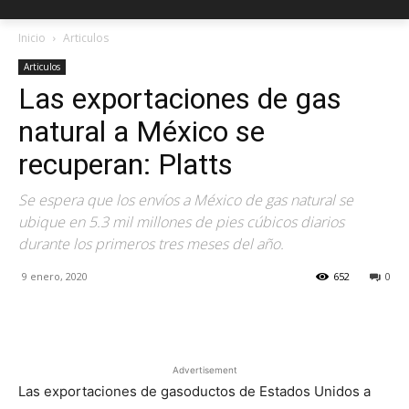
Inicio
Articulos
Articulos
Las exportaciones de gas
natural a México se
recuperan: Platts
Se espera que los envíos a México de gas natural se
ubique en 5.3 mil millones de pies cúbicos diarios
durante los primeros tres meses del año.
9 enero, 2020
652
0
Facebook
X
Pinterest
Advertisement
Las exportaciones de gasoductos de Estados Unidos a