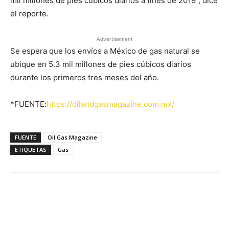
mil millones de pies cúbicos diarios a fines de 2019”, dice
el reporte.
Advertisement
Se espera que los envíos a México de gas natural se
ubique en 5.3 mil millones de pies cúbicos diarios
durante los primeros tres meses del año.
*FUENTE:
https://oilandgasmagazine.com.mx/
FUENTE
Oil Gas Magazine
ETIQUETAS
Gas
Facebook
X
Pinterest