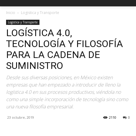
Inicio
Logistica y Transporte
Logistica y Transporte
LOGÍSTICA 4.0,
TECNOLOGÍA Y FILOSOFÍA
PARA LA CADENA DE
SUMINISTRO
Desde sus diversas posiciones, en México existen
empresas que han empezado a introducir de lleno la
logística 4.0 en sus procesos productivos, viéndola no
como una simple incorporación de tecnología sino como
una nueva filosofía empresarial.
23 octubre, 2019
2110
0
Facebook
X
Pinterest