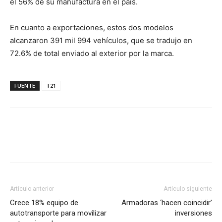
el 56% de su manufactura en el país.
En cuanto a exportaciones, estos dos modelos
alcanzaron 391 mil 994 vehículos, que se tradujo en
72.6% de total enviado al exterior por la marca.
FUENTE
T21
Facebook
X
Pinterest
Artículo anterior
Artículo siguiente
Crece 18% equipo de
Armadoras ‘hacen coincidir’
autotransporte para movilizar
inversiones