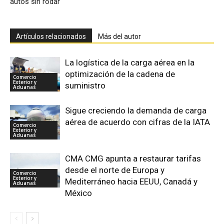
autos sin rodar
Artículos relacionados
Más del autor
La logística de la carga aérea en la
optimización de la cadena de
Comercio
Exterior y
suministro
Aduanas
Sigue creciendo la demanda de carga
aérea de acuerdo con cifras de la IATA
Comercio
Exterior y
Aduanas
CMA CMG apunta a restaurar tarifas
desde el norte de Europa y
Comercio
Exterior y
Mediterráneo hacia EEUU, Canadá y
Aduanas
México