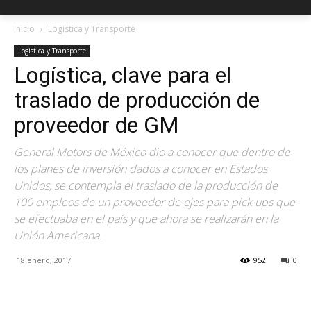
Inicio
Logistica y Transporte
Logistica y Transporte
Logística, clave para el
traslado de producción de
proveedor de GM
General Motors de México dio a conocer que dentro de
los planes de inversión dados a conocer en Estados
Unidos, se contempla el traslado de la producción de
100 empleos de un proveedor de ejes para pick ups que
se efectuaba en el país y que ahora se realizarán en la
Unión Americana.
18 enero, 2017
952
0
Facebook
X
Pinterest