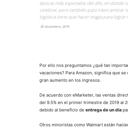
épocas más esperadas del año, en donde las
celebrar, pero también para intercambiar reg
logística tiene que hacer magia para lograr 
20 diciembre, 2019
Facebook
X
Pinterest
Por ello nos preguntamos ¿qué tan importa
vacaciones? Para Amazon, significa que se 
gran aumento en los ingresos.
De acuerdo con eMarketer, las ventas dire
del 9.5% en el primer trimestre de 2019 al 
debido al beneficio de
entrega de un día
pa
Otros minoristas como Walmart están hacien