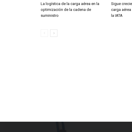
La logística de la carga aérea en la
Sigue creci
optimización de la cadena de
carga aérea
suministro
la IATA