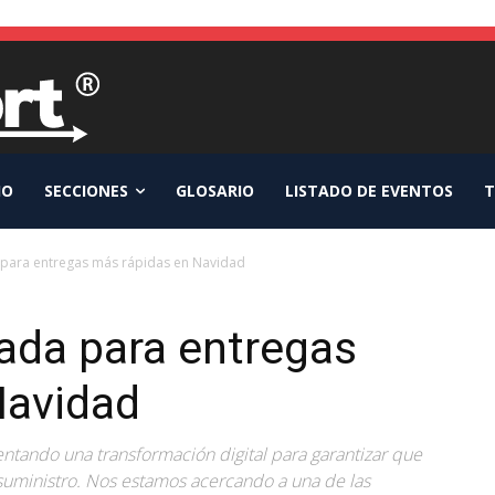
IO
SECCIONES
GLOSARIO
LISTADO DE EVENTOS
T
 para entregas más rápidas en Navidad
ada para entregas
Navidad
tando una transformación digital para garantizar que
 suministro. Nos estamos acercando a una de las