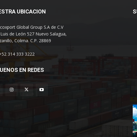
ESTRA UBICACION
S
coxport Global Group S.A de C.V
 Luis de León 527 Nuevo Salagua,
anillo, Colima. C.P. 28869
 +52 314 333 3222
UENOS EN REDES