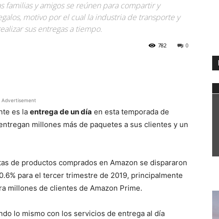
 familias y amigos se reúnen para compartir y
alos, motivo por el cual la industria de transporte y
realizar sus entregas a tiempo.
782
0
WhatsApp
Advertisement
nte es la
entrega de un día
en esta temporada de
entregan millones más de paquetes a sus clientes y un
ctas de productos comprados en Amazon se dispararon
20.6% para el tercer trimestre de 2019, principalmente
ra millones de clientes de Amazon Prime.
do lo mismo con los servicios de entrega al día