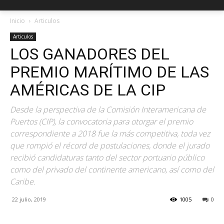
Inicio
Articulos
Articulos
LOS GANADORES DEL
PREMIO MARÍTIMO DE LAS
AMÉRICAS DE LA CIP
Desde la perspectiva de la Comisión Interamericana de
Puertos (CIP), la convocatoria para otorgar el premio
correspondiente a 2018 fue la más competitiva, toda vez
que rompió el récord de postulaciones, donde el jurado
recibió candidaturas tanto del sector portuario público
como del privado del continente americano, así como del
Caribe.
22 julio, 2019
1005
0
Facebook
X
Pinterest