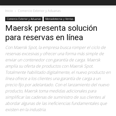
Inicio
Comercio Exterior y Aduanas
Comercio Exterior y Aduanas
Mercadotecnia y Ventas
Maersk presenta solución
para reservas en línea
Con Maersk Spot, la empresa busca romper el ciclo de
reservas excesivas y ofrecer una forma más simple de
enviar un contenedor con garantía de carga. Maersk
amplía su oferta de productos con Maersk Spot.
Totalmente habilitado digitalmente, el nuevo producto en
línea ofrece a los clientes una garantía de carga a un
precio fijo por adelantado. Con el lanzamiento del nuevo
producto, Maersk toma medidas adicionales para
simplificar las cadenas de suministro de sus clientes al
abordar algunas de las ineficiencias fundamentales que
existen en la industria.