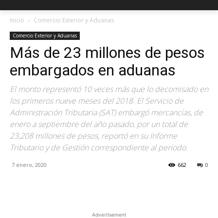
Inicio
Comercio Exterior y Aduanas
Comercio Exterior y Aduanas
Más de 23 millones de pesos
embargados en aduanas
El monto representó 10 veces más que lo decomisado en
los primeros nueve meses del 2018. El Servicio de
Administración Tributaria (SAT) embargó mercancías, de
enero a septiembre del año pasado, por un total de
23,208 millones de pesos, reportó en su Informe
Tributario y de Gestión correspondiente al periodo.
7 enero, 2020
662
0
Facebook
X
Pinterest
Advertisement