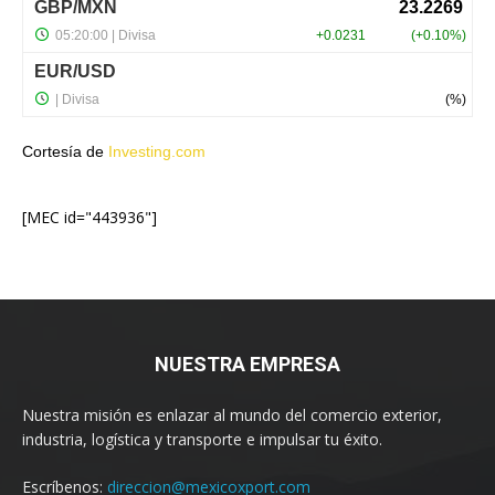
Cortesía de
Investing.com
[MEC id="443936"]
NUESTRA EMPRESA
Nuestra misión es enlazar al mundo del comercio exterior,
industria, logística y transporte e impulsar tu éxito.
Escríbenos:
direccion@mexicoxport.com