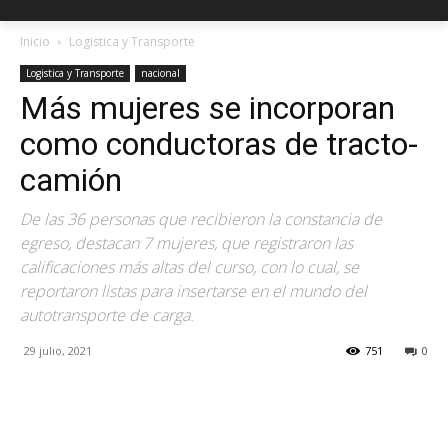
Inicio
Logistica y Transporte
Logistica y Transporte
nacional
Más mujeres se incorporan
como conductoras de tracto-
camión
De las 36 personas que recibieron la constancia de
egreso, destacan 7 mujeres, que registraron las
calificaciones más altas del curso, con lo cual, se
reportaron listas para insertarse en el mundo del
autotransporte de carga.
29 julio, 2021
751
0
Facebook
X
Pinterest