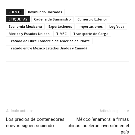
FUENTE
Raymundo Barradas
ETIQUETAS
Cadena de Suministro
Comercio Exterior
Economía Mexicana
Exportaciones
Importaciones
Logística
México y Estados Unidos
T-MEC
Transporte de Carga
Tratado de Libre Comercio de América del Norte
Tratado entre México Estados Unidos y Canadá
Facebook
X
Pinterest
Artículo anterior
Artículo siguiente
Los precios de contenedores
México ‘enamora’ a firmas
nuevos siguen subiendo
chinas: aceleran inversión en el
país