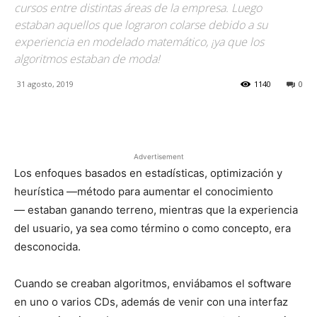
cursos entre distintas áreas de la empresa. Luego
estaban aquellos que lograron colarse debido a su
experiencia en modelado matemático, ¡ya que los
algoritmos estaban de moda!
31 agosto, 2019
1140
0
Facebook
X
Pinterest
Advertisement
Los enfoques basados en estadísticas, optimización y
heurística —método para aumentar el conocimiento
— estaban ganando terreno, mientras que la experiencia
del usuario, ya sea como término o como concepto, era
desconocida.
Cuando se creaban algoritmos, enviábamos el software
en uno o varios CDs, además de venir con una interfaz