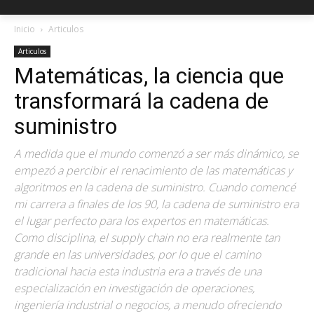
Inicio
Articulos
Articulos
Matemáticas, la ciencia que
transformará la cadena de
suministro
A medida que el mundo comenzó a ser más dinámico, se
empezó a percibir el renacimiento de las matemáticas y
algoritmos en la cadena de suministro. Cuando comencé
mi carrera a finales de los 90, la cadena de suministro era
el lugar perfecto para los expertos en matemáticas.
Como disciplina, el supply chain no era realmente tan
grande en las universidades, por lo que el camino
tradicional hacia esta industria era a través de una
especialización en investigación de operaciones,
ingeniería industrial o negocios, a menudo ofreciendo