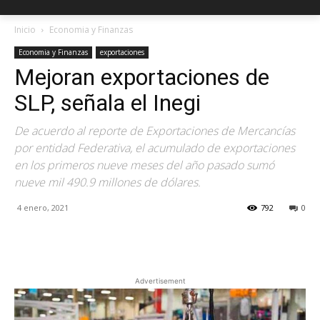
Inicio
Economia y Finanzas
Economia y Finanzas
exportaciones
Mejoran exportaciones de
SLP, señala el Inegi
De acuerdo al reporte de Exportaciones de Mercancías
por entidad Federativa, el acumulado de exportaciones
en los primeros nueve meses del año pasado sumó
nueve mil 490.9 millones de dólares.
4 enero, 2021
792
0
Facebook
X
Pinterest
Advertisement