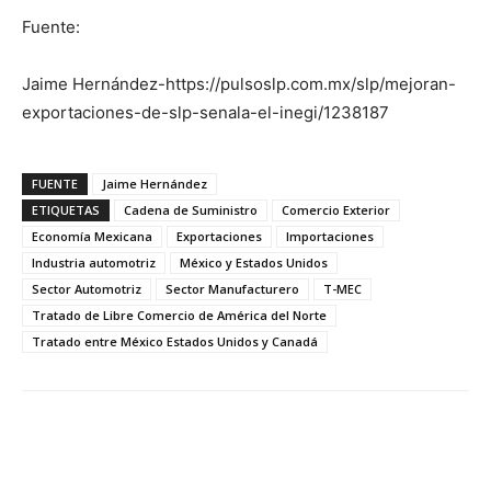
Fuente:
Jaime Hernández-https://pulsoslp.com.mx/slp/mejoran-
exportaciones-de-slp-senala-el-inegi/1238187
FUENTE
Jaime Hernández
ETIQUETAS
Cadena de Suministro
Comercio Exterior
Economía Mexicana
Exportaciones
Importaciones
Industria automotriz
México y Estados Unidos
Sector Automotriz
Sector Manufacturero
T-MEC
Tratado de Libre Comercio de América del Norte
Tratado entre México Estados Unidos y Canadá
Facebook
X
Pinterest