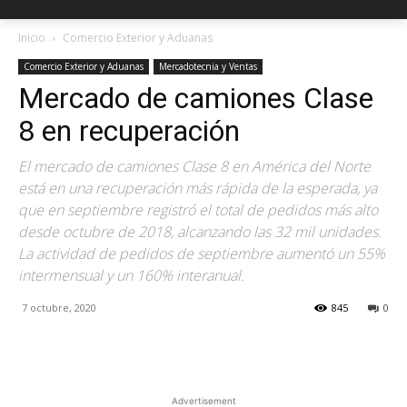
Inicio
Comercio Exterior y Aduanas
Comercio Exterior y Aduanas
Mercadotecnia y Ventas
Mercado de camiones Clase
8 en recuperación
El mercado de camiones Clase 8 en América del Norte
está en una recuperación más rápida de la esperada, ya
que en septiembre registró el total de pedidos más alto
desde octubre de 2018, alcanzando las 32 mil unidades.
La actividad de pedidos de septiembre aumentó un 55%
intermensual y un 160% interanual.
7 octubre, 2020
845
0
Facebook
X
Pinterest
Advertisement