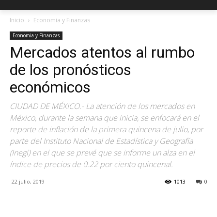
Inicio
Economia y Finanzas
Economia y Finanzas
Mercados atentos al rumbo
de los pronósticos
económicos
CIUDAD DE MÉXICO.- La atención de los mercados en
México, durante la semana que inicia, se enfocará en el
reporte de inflación de la primera quincena de julio, por
parte del Instituto Nacional de Estadística y Geografía
(Inegi) en el que se prevé que se informe un alza en el
índice de precios de 0.22 por ciento quincenal.
22 julio, 2019
1013
0
Facebook
X
Pinterest