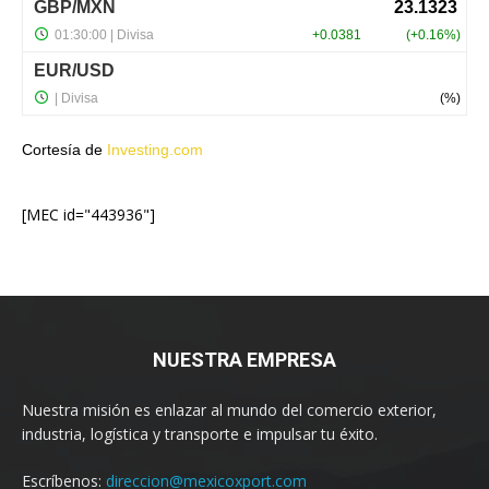
Cortesía de
Investing.com
[MEC id="443936"]
NUESTRA EMPRESA
Nuestra misión es enlazar al mundo del comercio exterior,
industria, logística y transporte e impulsar tu éxito.
Escríbenos:
direccion@mexicoxport.com