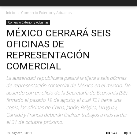
Inicio
Comercio Exterior y Aduanas
Comercio Exterior y Aduanas
MÉXICO CERRARÁ SEIS
OFICINAS DE
REPRESENTACIÓN
COMERCIAL
La austeridad republicana pasará la tijera a seis oficinas
de representación comercial de México en el mundo. De
acuerdo con un oficio de la Secretaría de Economía (SE)
firmado el pasado 19 de agosto, el cual T21 tiene una
copia, las oficinas de China, Japón, Bélgica, Uruguay,
Canadá y Francia deberán finalizar trabajos a más tardar
el 31 de octubre próximo.
26 agosto, 2019
947
0