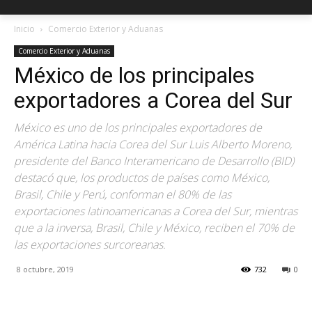
Inicio
Comercio Exterior y Aduanas
Comercio Exterior y Aduanas
México de los principales
exportadores a Corea del Sur
México es uno de los principales exportadores de
América Latina hacia Corea del Sur Luis Alberto Moreno,
presidente del Banco Interamericano de Desarrollo (BID)
destacó que, los productos de países como México,
Brasil, Chile y Perú, conforman el 80% de las
exportaciones latinoamericanas a Corea del Sur, mientras
que a la inversa, Brasil, Chile y México, reciben el 70% de
las exportaciones surcoreanas.
8 octubre, 2019
732
0
Facebook
X
Pinterest