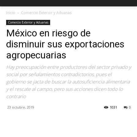
Inicio
Comercio Exterior y Aduanas
Comercio Exterior y Aduanas
México en riesgo de
disminuir sus exportaciones
agropecuarias
Hay preocupación entre productores del sector privado y
social por señalamientos contradictorios, pues el
gobierno se jacta de buscar la autosuficiencia alimentaria
y el rescate al campo, pero sus acciones dicen todo lo
contrario
23 octubre, 2019
1031
0
Facebook
X
Pinterest