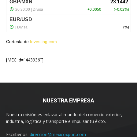
Cortesía de
Investing.com
[MEC id="443936"]
NUESTRA EMPRESA
Nuestra misión es enlazar al mundo del comercio exterior,
industria, logística y transporte e impulsar tu éxito.
Escríbenos:
direccion@mexicoxport.com