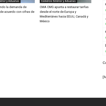
erior y Aduanas
Comercio Exterior y Aduanas
endo la demanda de
CMA CMG apunta a restaurar tarifas
 de acuerdo con cifras de
desde el norte de Europa y
Mediterráneo hacia EEUU, Canadá y
México
C
[