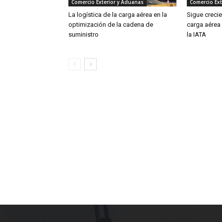
Comercio Exterior y Aduanas
Comercio Ext
La logística de la carga aérea en la
Sigue creci
optimización de la cadena de
carga aérea
suministro
la IATA