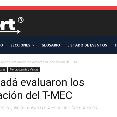
IO
SECCIONES
GLOSARIO
LISTADO DE EVENTOS
T
 Canadá evaluaron los avances de operación del T-MEC
iones
Mercadotecnia y Ventas
adá evaluaron los
ación del T-MEC
os; en julio se reunirá la Comisión de Libre Comercio