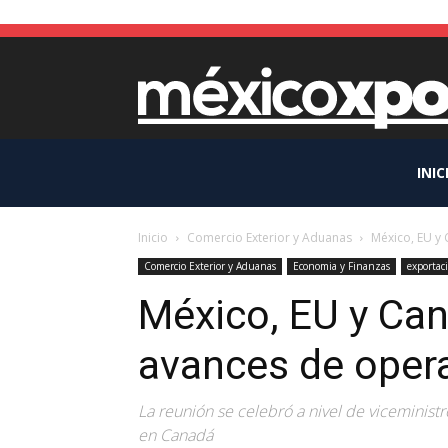
INIC
Inicio
Comercio Exterior y Aduanas
México, EU y
Comercio Exterior y Aduanas
Economia y Finanzas
exportac
México, EU y Can
avances de oper
La reunión se celebró a nivel de viceministr
en Canadá