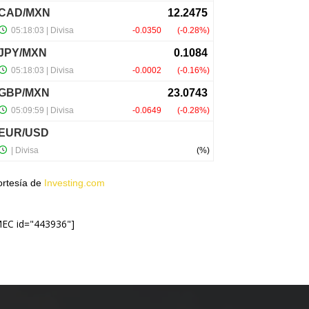
ortesía de
Investing.com
MEC id="443936"]