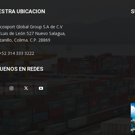
ESTRA UBICACION
S
coxport Global Group S.A de C.V
 Luis de León 527 Nuevo Salagua,
anillo, Colima. C.P. 28869
 +52 314 333 3222
UENOS EN REDES