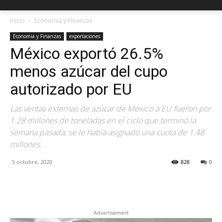
Inicio
Economia y Finanzas
Economia y Finanzas
exportaciones
México exportó 26.5%
menos azúcar del cupo
autorizado por EU
Las ventas externas de azúcar de México a EU fueron por
1.28 millones de toneladas en el ciclo que terminó la
semana pasada; se le había asignado una cuota de 1.48
millones.
5 octubre, 2020
828
0
Facebook
X
Pinterest
Advertisement