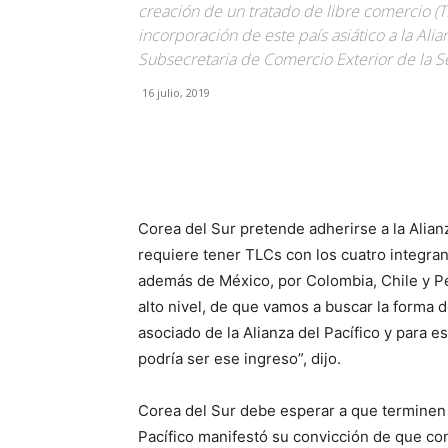
creación de un tratado de libre comercio (TL
incorporación de este país asiático a la Alia
Subsecretaria de Comercio Exterior de la S
16 julio, 2019
Facebook
X
Pinterest
Corea del Sur pretende adherirse a la Alian
requiere tener TLCs con los cuatro integra
además de México, por Colombia, Chile y P
alto nivel, de que vamos a buscar la forma 
asociado de la Alianza del Pacífico y para 
podría ser ese ingreso”, dijo.
Corea del Sur debe esperar a que terminen 
Pacífico manifestó su convicción de que co