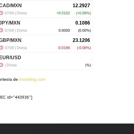
ortesía de
Investing.com
MEC id="443936"]