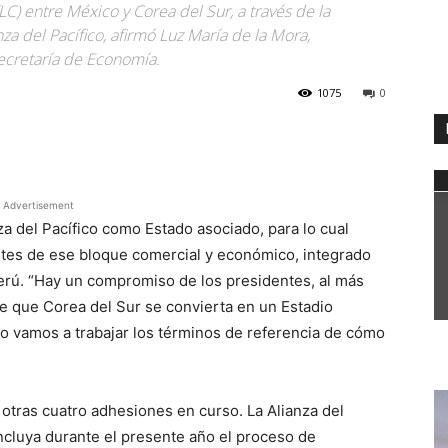
C) entre México y Corea del Sur, a través de la
nza del Pacífico, afirmó Luz María de la Mora,
ecretaría de Economía.
1075
0
WhatsApp
Advertisement
za del Pacífico como Estado asociado, para lo cual
ntes de ese bloque comercial y económico, integrado
erú. “Hay un compromiso de los presidentes, al más
de que Corea del Sur se convierta en un Estadio
eso vamos a trabajar los términos de referencia de cómo
otras cuatro adhesiones en curso. La Alianza del
ncluya durante el presente año el proceso de