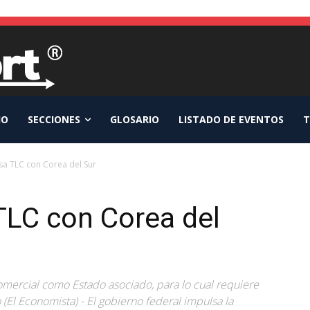
IO
SECCIONES
GLOSARIO
LISTADO DE EVENTOS
T
sa TLC con Corea del Sur
TLC con Corea del
comercial como Estado asociado, para lo cual requiere
El Economista) - El gobierno federal impulsa la