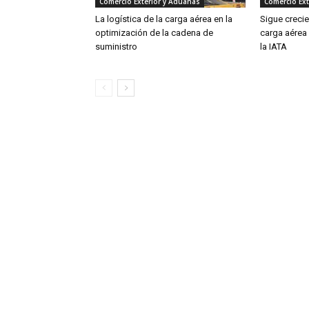
Comercio Exterior y Aduanas
Comercio Ext
La logística de la carga aérea en la
Sigue creci
optimización de la cadena de
carga aérea
suministro
la IATA