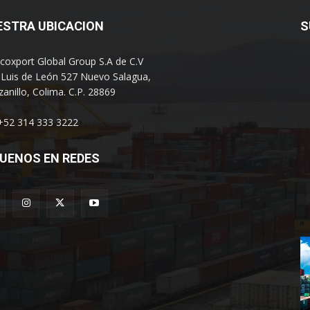
ESTRA UBICACION
S
coxport Global Group S.A de C.V
 Luis de León 527 Nuevo Salagua,
anillo, Colima. C.P. 28869
 +52 314 333 3222
UENOS EN REDES