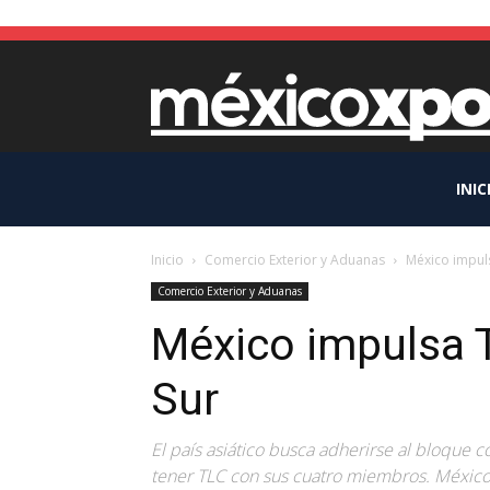
INIC
Inicio
Comercio Exterior y Aduanas
México impul
Comercio Exterior y Aduanas
México impulsa 
Sur
El país asiático busca adherirse al bloque 
tener TLC con sus cuatro miembros. México (