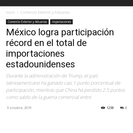
Inicio
Comercio Exterior y Aduanas
Comercio Exterior y Aduanas
importaciones
México logra participación
récord en el total de
importaciones
estadounidenses
Durante la administración de Trump, el país
latinoamericano ha ganado casi 1 punto porcentual de
participación, mientras que China ha perdido 2.5 puntos
como saldo de la guerra comercial entre
9 octubre, 2019
1238
0
Facebook
X
Pinterest