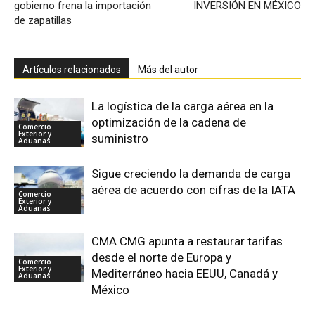
gobierno frena la importación
INVERSIÓN EN MÉXICO
de zapatillas
Artículos relacionados
Más del autor
La logística de la carga aérea en la
optimización de la cadena de
Comercio
Exterior y
suministro
Aduanas
Sigue creciendo la demanda de carga
aérea de acuerdo con cifras de la IATA
Comercio
Exterior y
Aduanas
CMA CMG apunta a restaurar tarifas
desde el norte de Europa y
Comercio
Exterior y
Mediterráneo hacia EEUU, Canadá y
Aduanas
México