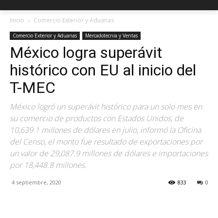
Inicio
Comercio Exterior y Aduanas
Comercio Exterior y Aduanas
Mercadotecnia y Ventas
México logra superávit
histórico con EU al inicio del
T-MEC
México logró un superávit histórico para un solo mes en
su comercio de productos con Estados Unidos, de
10,639.1 millones de dólares en julio, informó la Oficina
del Censo, el monto fue resultado de exportaciones por
un valor de 29,087.9 millones de dólares e importaciones
por 18,448.8 millones.
4 septiembre, 2020
833
0
Facebook
X
Pinterest