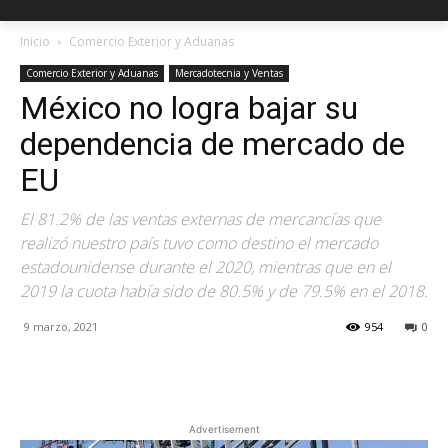
Inicio
Comercio Exterior y Aduanas
Comercio Exterior y Aduanas
Mercadotecnia y Ventas
México no logra bajar su
dependencia de mercado de
EU
El 81.2% de las ventas externas de mercancías que
realizó nuestro país tuvo como destino el mercado
estadounidense durante el 2020, mientras que en el
2019 la cuota había sido de 80.5% y de 79.5% en el 2018.
9 marzo, 2021
954
0
Facebook
X
Pinterest
Advertisement