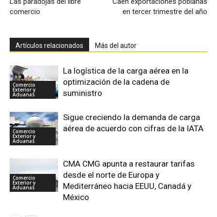
Las paradojas del libre
Caen exportaciones poblanas
comercio
en tercer trimestre del año
Artículos relacionados
Más del autor
La logística de la carga aérea en la
optimización de la cadena de
Comercio
Exterior y
suministro
Aduanas
Sigue creciendo la demanda de carga
aérea de acuerdo con cifras de la IATA
Comercio
Exterior y
Aduanas
CMA CMG apunta a restaurar tarifas
desde el norte de Europa y
Comercio
Exterior y
Mediterráneo hacia EEUU, Canadá y
Aduanas
México