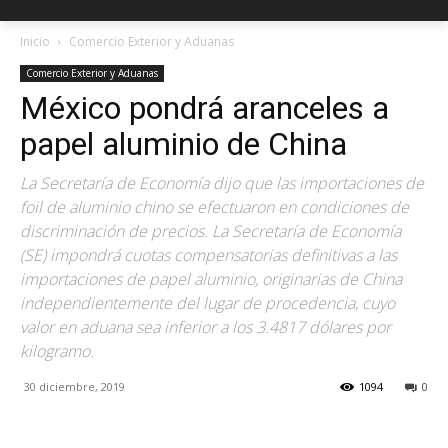
Inicio
Comercio Exterior y Aduanas
Comercio Exterior y Aduanas
México pondrá aranceles a
papel aluminio de China
La Secretaría de Economía dijo que las importaciones de
foil de aluminio chino se efectuaron en condiciones de
discriminación de precios. La Secretaría de Economía
(SE) impondrá cuotas compensatorias definitivas a las
importaciones de papel aluminio, originarias de China
independientemente del lugar de procedencia, cuyo
valor en aduana sea inferior a los 3.4817 dólares por
kilogramo.
30 diciembre, 2019
1094
0
Facebook
X
Pinterest