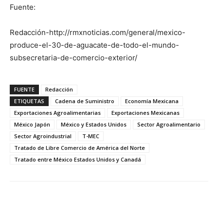
Fuente:
Redacción-http://rmxnoticias.com/general/mexico-
produce-el-30-de-aguacate-de-todo-el-mundo-
subsecretaria-de-comercio-exterior/
FUENTE
Redacción
ETIQUETAS
Cadena de Suministro
Economía Mexicana
Exportaciones Agroalimentarias
Exportaciones Mexicanas
México Japón
México y Estados Unidos
Sector Agroalimentario
Sector Agroindustrial
T-MEC
Tratado de Libre Comercio de América del Norte
Tratado entre México Estados Unidos y Canadá
Facebook
X
Pinterest