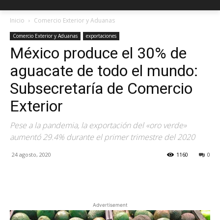
Inicio
Comercio Exterior y Aduanas
Comercio Exterior y Aduanas
exportaciones
México produce el 30% de
aguacate de todo el mundo:
Subsecretaría de Comercio
Exterior
Pese a la pandemia, la exportación del «oro verde»
aumentó 29.4% durante el primer trimestre del 2020
24 agosto, 2020
1160
0
Facebook
X
Pinterest
Advertisement