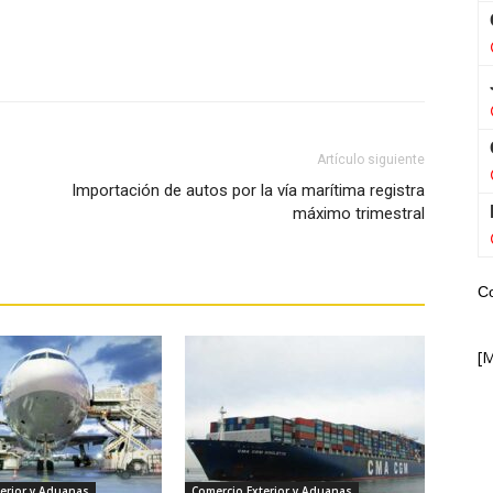
WhatsApp
Artículo siguiente
Importación de autos por la vía marítima registra
máximo trimestral
C
[
erior y Aduanas
Comercio Exterior y Aduanas