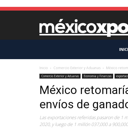
INIC
Inicio
Comercio Exterior y Aduanas
México retom
Comercio Exterior y Aduanas
Economia y Finanzas
exportac
México retomarí
envíos de ganad
Las exportaciones referidas pasaron de 1 m
2020, y luego de 1 millón 037,000 a 900,00