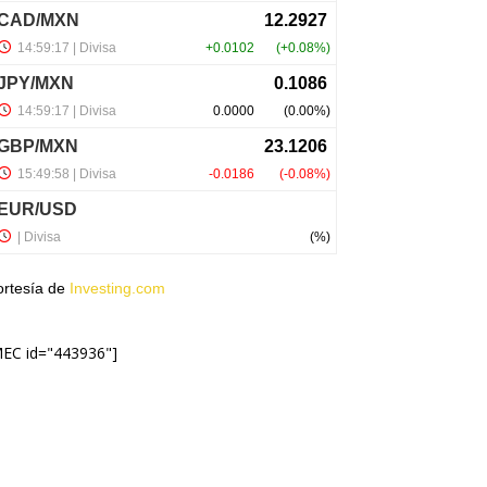
ortesía de
Investing.com
MEC id="443936"]