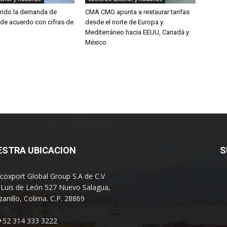
endo la demanda de
CMA CMG apunta a restaurar tarifas
 de acuerdo con cifras de
desde el norte de Europa y
Mediterráneo hacia EEUU, Canadá y
México
ESTRA UBICACION
S
coxport Global Group S.A de C.V
 Luis de León 527 Nuevo Salagua,
anillo, Colima. C.P. 28869
 +52 314 333 3222