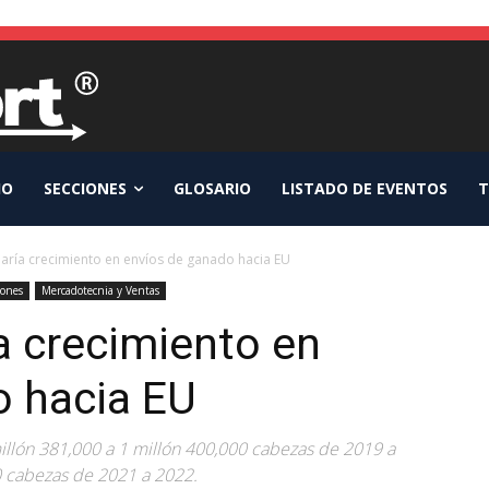
IO
SECCIONES
GLOSARIO
LISTADO DE EVENTOS
T
aría crecimiento en envíos de ganado hacia EU
iones
Mercadotecnia y Ventas
a crecimiento en
o hacia EU
illón 381,000 a 1 millón 400,000 cabezas de 2019 a
0 cabezas de 2021 a 2022.