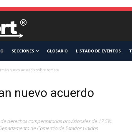
IO
SECCIONES
GLOSARIO
LISTADO DE EVENTOS
T
firman nuevo acuerdo sobre tomate
man nuevo acuerdo
go de derechos compensatorios provisionales de 17.5%.
 Departamento de Comercio de Estados Unidos