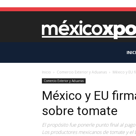
INIC
Inicio
Comercio Exterior y Aduanas
México y EU 
Comercio Exterior y Aduanas
México y EU fir
sobre tomate
El propósito fue ponerle punto final al pa
Los productores mexicanos de tomate y el