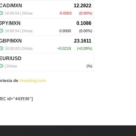
ortesía de
Investing.com
MEC id="443936"]