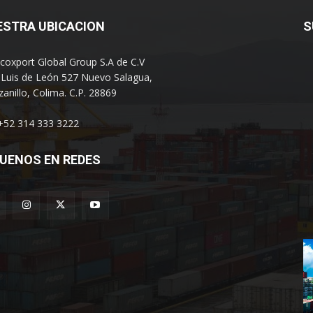
ESTRA UBICACION
S
coxport Global Group S.A de C.V
 Luis de León 527 Nuevo Salagua,
anillo, Colima. C.P. 28869
 +52 314 333 3222
UENOS EN REDES