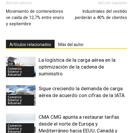
Artículo anterior
Artículo siguiente
Movimiento de contenedores
Industriales del vestido
ve caída de 12,7% entre enero
perderán a 40% de clientes
y septiembre
Artículos relacionados
Más del autor
La logística de la carga aérea en la
optimización de la cadena de
Comercio
Exterior y
suministro
Aduanas
Sigue creciendo la demanda de carga
aérea de acuerdo con cifras de la IATA
Comercio
Exterior y
Aduanas
CMA CMG apunta a restaurar tarifas
desde el norte de Europa y
Comercio
Exterior y
Mediterráneo hacia EEUU, Canadá y
Aduanas