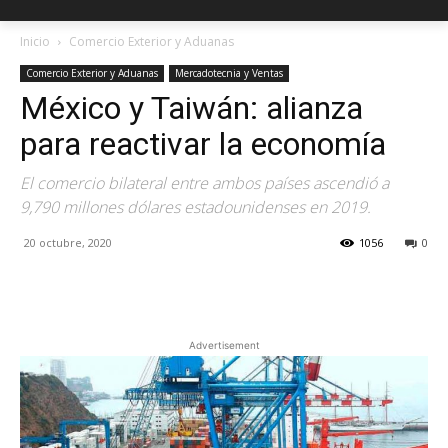
Inicio
Comercio Exterior y Aduanas
Comercio Exterior y Aduanas
Mercadotecnia y Ventas
México y Taiwán: alianza
para reactivar la economía
El comercio bilateral entre ambos países ascendió a
9,790 millones dólares estadounidenses en 2019.
20 octubre, 2020
1056
0
Facebook
X
Pinterest
Advertisement