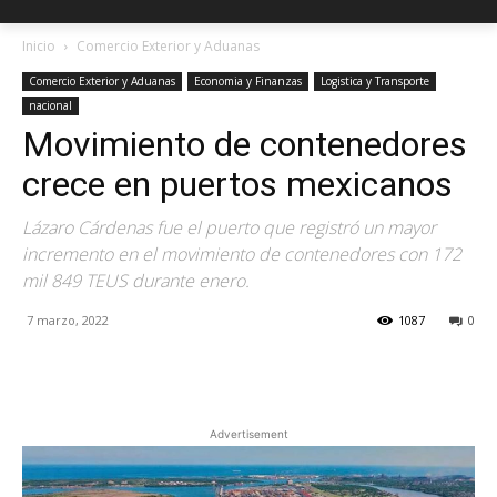
Inicio
Comercio Exterior y Aduanas
Comercio Exterior y Aduanas
Economia y Finanzas
Logistica y Transporte
nacional
Movimiento de contenedores
crece en puertos mexicanos
Lázaro Cárdenas fue el puerto que registró un mayor
incremento en el movimiento de contenedores con 172
mil 849 TEUS durante enero.
7 marzo, 2022
1087
0
Facebook
X
Pinterest
Advertisement