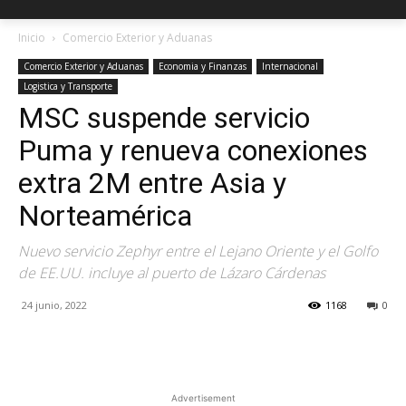
Inicio
Comercio Exterior y Aduanas
Comercio Exterior y Aduanas
Economia y Finanzas
Internacional
Logistica y Transporte
MSC suspende servicio
Puma y renueva conexiones
extra 2M entre Asia y
Norteamérica
Nuevo servicio Zephyr entre el Lejano Oriente y el Golfo
de EE.UU. incluye al puerto de Lázaro Cárdenas
24 junio, 2022
1168
0
Facebook
X
Pinterest
Advertisement