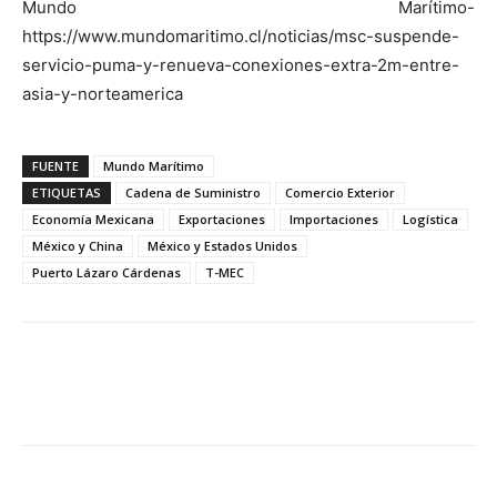
Mundo Marítimo-
https://www.mundomaritimo.cl/noticias/msc-suspende-
servicio-puma-y-renueva-conexiones-extra-2m-entre-
asia-y-norteamerica
FUENTE
Mundo Marítimo
ETIQUETAS
Cadena de Suministro
Comercio Exterior
Economía Mexicana
Exportaciones
Importaciones
Logística
México y China
México y Estados Unidos
Puerto Lázaro Cárdenas
T-MEC
Facebook
X
Pinterest