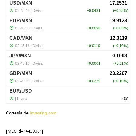
Cortesía de
Investing.com
[MEC id="443936"]