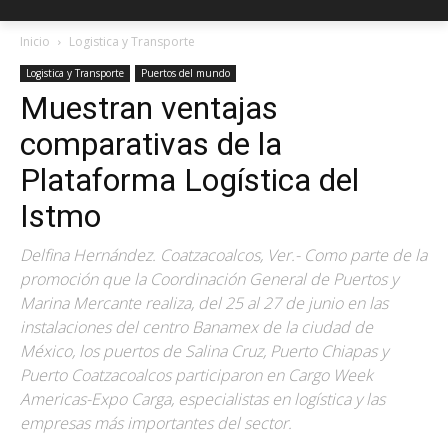
Inicio
Logistica y Transporte
Logistica y Transporte
Puertos del mundo
Muestran ventajas
comparativas de la
Plataforma Logística del
Istmo
Delfina Hernández. Coatzacoalcos, Ver.- Como parte de la
promoción que la Coordinación General de Puertos y
Marina Mercante realiza, del 25 al 27 de junio en las
instalaciones del centro Banamex de la ciudad de
México, los puertos de Salina Cruz, Puerto Chiapas y
Puerto Coatzacoalcos participaron en Cargo Week
Americas-Expo Carga, especialistas en logística y las
empresas más importantes del sector.