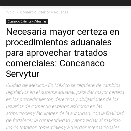
Inicio
Comercio Exterior y Aduanas
Comercio Exterior y Aduanas
Necesaria mayor certeza en
procedimientos aduanales
para aprovechar tratados
comerciales: Concanaco
Servytur
Ciudad de México.- En México se requiere de cambios
legislativos en el sistema aduanal, para dar mayor certeza
en los procedimientos, derechos y obligaciones de los
usuarios de comercio exterior, así como en las
atribuciones y facultades de la autoridad, con la finalidad
de fortalecer la competitividad y aprovechar al máximo
los 44 tratados comerciales y acuerdos internacionales