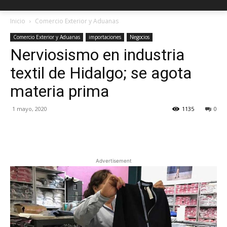
Inicio
Comercio Exterior y Aduanas
Comercio Exterior y Aduanas
importaciones
Negocios
Nerviosismo en industria
textil de Hidalgo; se agota
materia prima
1 mayo, 2020
1135
0
Facebook
X
Pinterest
Advertisement