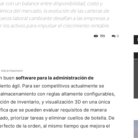
ar con un balance entre disponibilidad, costo y
námica del mercado, la evolución de las carteras de
uerza laboral cambiante desafían a las empresas a
r los activos para impulsar el crecimiento rentable.
799
0
WhatsApp
Advertisement
un buen
software para la administración de
ento ágil. Para ser competitivos actualmente se
almacenamiento con reglas altamente configurables,
ción de inventario, y visualización 3D en una única
gnifica que se pueden evaluar requisitos de manera
ado, priorizar tareas y eliminar cuellos de botella. De
rfecto de la orden, al mismo tiempo que mejora el