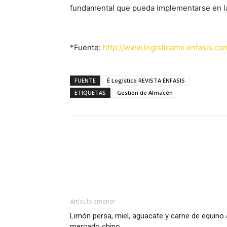
fundamental que pueda implementarse en la 
*Fuente:
http://www.logisticamx.enfasis.co
FUENTE
É Logística REVISTA ÉNFASIS
ETIQUETAS
Gestión de Almacén
Facebook
X
Pinterest
Artículo anterior
Limón persa, miel, aguacate y carne de equino 
mercado chino