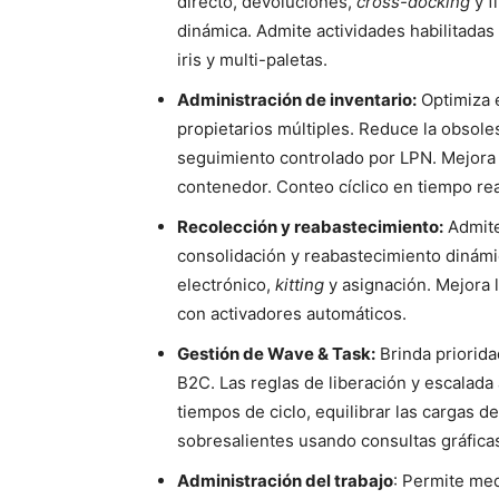
directo, devoluciones,
cross-docking
y f
dinámica. Admite actividades habilitadas
iris y multi-paletas.
Administración de inventario:
Optimiza e
propietarios múltiples. Reduce la obsole
seguimiento controlado por LPN. Mejora la
contenedor. Conteo cíclico en tiempo rea
Recolección y reabastecimiento:
Admite
consolidación y reabastecimiento dinámi
electrónico,
kitting
y asignación. Mejora l
con activadores automáticos.
Gestión de Wave & Task:
Brinda priorida
B2C. Las reglas de liberación y escalada
tiempos de ciclo, equilibrar las cargas d
sobresalientes usando consultas gráficas
Administración del trabajo
: Permite med