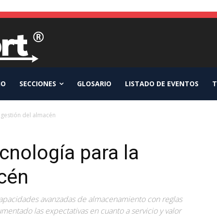
IO
SECCIONES
GLOSARIO
LISTADO DE EVENTOS
T
 gestión del almacén
nología para la
acén
capacidades avanzadas de almacenamiento con reglas
umentado las expectativas en cuanto a servicio y valor