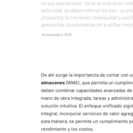
en sus operaciones. Ya no es suficiente cont
velocidad; se deben ofrecer los tres. La di
productos, la creciente complejidad y una f
aprovechar la automatización y utilizar mejo
4 noviembre, 2019
Facebook
X
Pinterest
De ahí surge la importancia de contar con 
almacenes
(WMS), que permita un cumplimi
deben combinar capacidades avanzadas de 
mano de obra integrada, tareas y administra
solución intuitiva. El enfoque unificado si
integral, incorporar servicios de valor agreg
esta manera, se permite un cumplimiento pe
rendimiento y los costos.