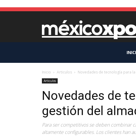
INIC
Inicio
Articulos
Novedades de tecnología para la
Articulos
Novedades de tec
gestión del alm
Para ser competitivos se deben combinar 
altamente configurables. Los clientes han a