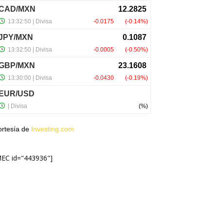
ortesía de
Investing.com
MEC id="443936"]