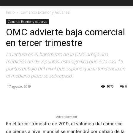
Inicio
Comercio Exterior y Aduanas
Comercio Exterior y Aduanas
OMC advierte baja comercial
en tercer trimestre
La lectura en el barómetro de la OMC arrojó una
medición de 95.7 puntos, esto significa que está casi 15
puntos debajo del nivel que supone que la tendencia en
el mediano plazo se sobrepasó.
17 agosto, 2019
1070
0
Facebook
X
Pinterest
Advertisement
En el tercer trimestre de 2019, el volumen del comercio
de bienes a nivel mundial se mantendrá por debajo de la