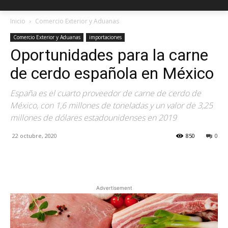
Inicio
Comercio Exterior y Aduanas
Comercio Exterior y Aduanas
importaciones
Oportunidades para la carne
de cerdo española en México
España es el cuarto proveedor de carne de cerdo de
México, con 1,6 millones de toneladas y un valor de 3,25
millones de dólares estadounidenses en 2019
22 octubre, 2020
850
0
Facebook
X
Pinterest
Advertisement