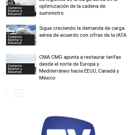
optimización de la cadena de
Comercio
Exterior y
suministro
Aduanas
Sigue creciendo la demanda de carga
aérea de acuerdo con cifras de la IATA
Comercio
Exterior y
Aduanas
CMA CMG apunta a restaurar tarifas
desde el norte de Europa y
Comercio
Exterior y
Mediterráneo hacia EEUU, Canadá y
Aduanas
México