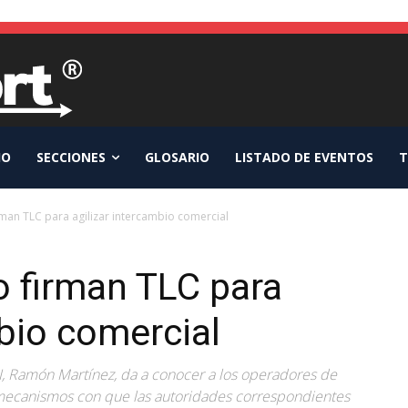
IO
SECCIONES
GLOSARIO
LISTADO DE EVENTOS
T
man TLC para agilizar intercambio comercial
 firman TLC para
mbio comercial
CI, Ramón Martínez, da a conocer a los operadores de
s mecanismos con que las autoridades correspondientes