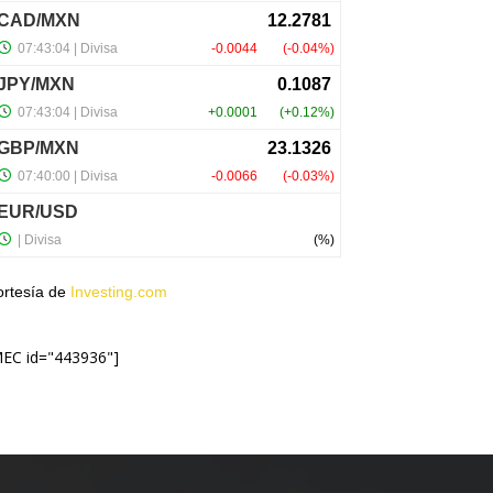
ortesía de
Investing.com
MEC id="443936"]