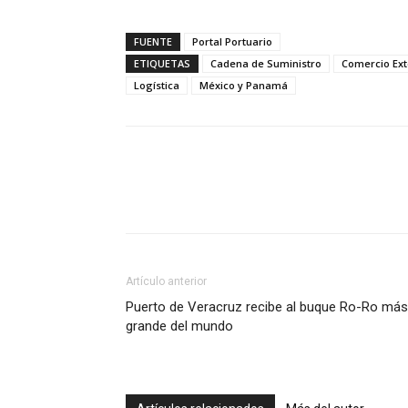
FUENTE
Portal Portuario
ETIQUETAS
Cadena de Suministro
Comercio Ext
Logística
México y Panamá
Facebook
X
Pinterest
Artículo anterior
Puerto de Veracruz recibe al buque Ro-Ro más
grande del mundo