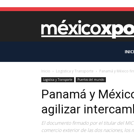
INIC
Inicio
Logistica y Transporte
Panamá y México fir
Logistica y Transporte
Puertos del mundo
Panamá y México
agilizar interca
El documento firmado por el titular del MI
comercio exterior de las dos naciones, lo