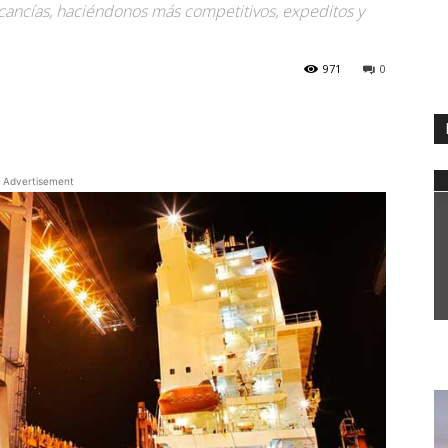
rcancías, haciéndonos más competitivos, expeditos y
971
0
WhatsApp
Advertisement