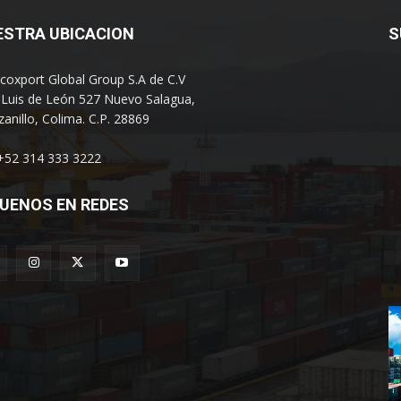
ESTRA UBICACION
S
coxport Global Group S.A de C.V
 Luis de León 527 Nuevo Salagua,
anillo, Colima. C.P. 28869
 +52 314 333 3222
UENOS EN REDES