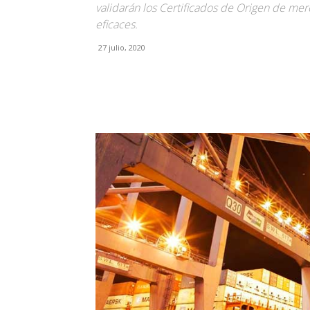
validarán los Certificados de Origen de me
eficaces.
27 julio, 2020
Facebook
X
Pinterest