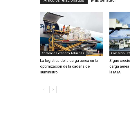
Artículos relacionados
Más del autor
Comercio Exterior y Aduanas
Comercio Ext
La logística de la carga aérea en la
Sigue creci
optimización de la cadena de
carga aérea
suministro
la IATA