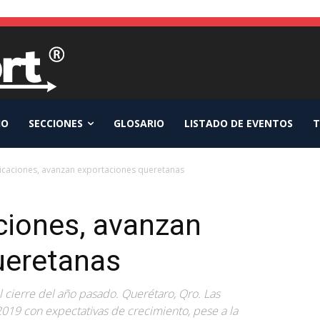
IO
SECCIONES
GLOSARIO
LISTADO DE EVENTOS
T
icaciones, avanzan exportaciones queretanas
ciones, avanzan
ueretanas
l cierre del año pasado. Querétaro, Qro. Las
019 con expectativas de crecimiento, pese a la