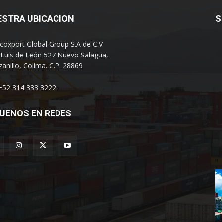
ESTRA UBICACION
S
coxport Global Group S.A de C.V
 Luis de León 527 Nuevo Salagua,
anillo, Colima. C.P. 28869
 +52 314 333 3222
UENOS EN REDES