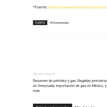
*Fuente:
https://www.eleconomista.com.mx
FUENTE
El Economista
Facebook
X
Pinterest
Artículo anterior
Resumen de petróleo y gas: Regalías petrolera
en Venezuela, importación de gas en México, y
más