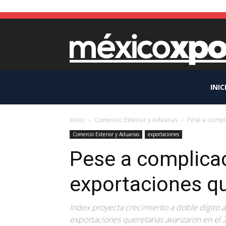
INIC
Inicio
Comercio Exterior y Aduanas
Pese a compl
Comercio Exterior y Aduanas
exportaciones
Pese a complica
exportaciones q
Index proyecta crecimiento a doble dígito a
exportaciones queretanas avanzaron en el 2