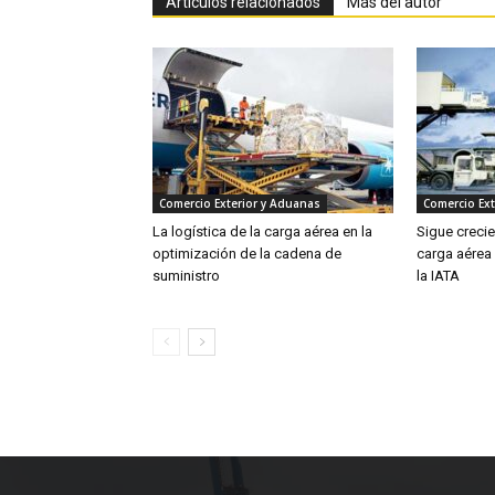
Artículos relacionados
Más del autor
Comercio Exterior y Aduanas
Comercio Ext
La logística de la carga aérea en la
Sigue creci
optimización de la cadena de
carga aérea
suministro
la IATA