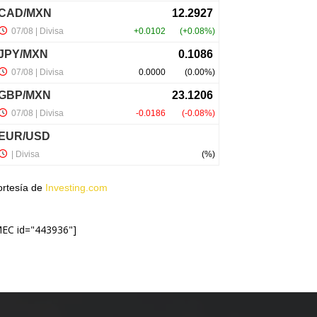
ortesía de
Investing.com
MEC id="443936"]